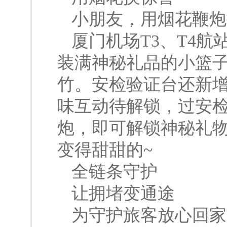
小朋友，用烟花鞭炮
厦门机场T3、T4
装满神秘礼品的小篮
竹。安检验证台还新增
味互动待解锁，过安
炮，即可解锁神秘礼物
变得甜甜的~
全
链
条
守
护
让拥堵变通途
为守护旅客放心回家