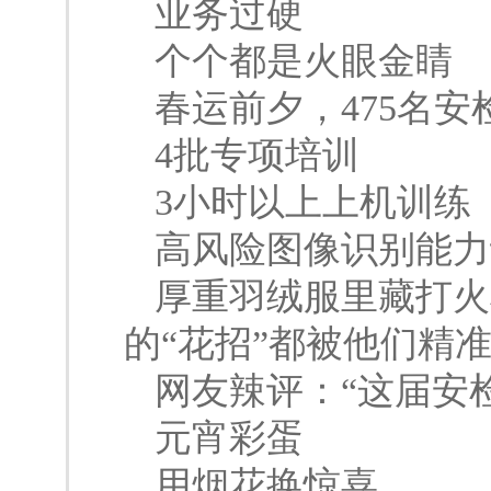
业
务
过
硬
个个都是火眼金
春运前夕，475名安
4批专项培训
3小时以上上机训练
高风险图像识别能力
厚重羽绒服里藏打火
的“花招”都被他们精
网友辣评：“这届安
元
宵
彩
蛋
用烟花换惊喜