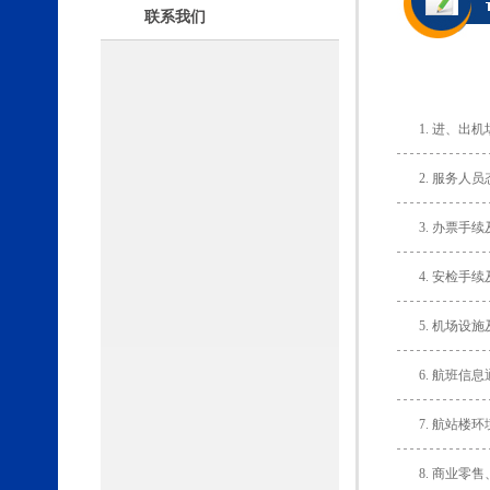
联系我们
1. 进、出
2. 服务人
3. 办票手
4. 安检手
5. 机场设
6. 航班信
7. 航站楼
8. 商业零