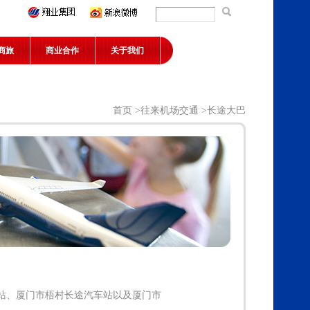
商旅
商业合作
关于我们
首页
>
往来机场交通
>长途大巴
站、厦门市梧村长途汽车站以及厦门市